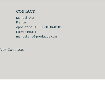
CONTACT
Manuel AÑÒ
France
Appelez-nous :
+33 7 83 84 06 86
Écrivez-nous :
manuel.ano@prodaqua.com
Yves Cousteau