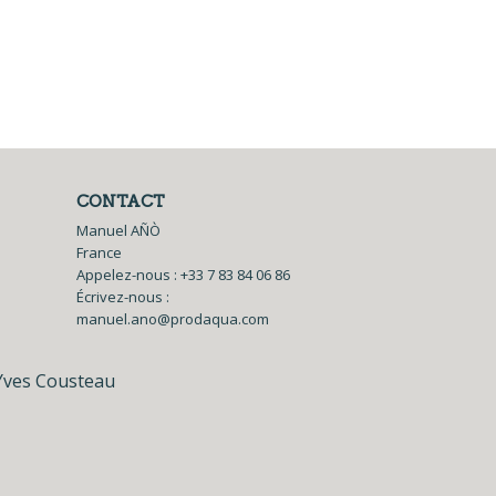
CONTACT
Manuel AÑÒ
France
Appelez-nous :
+33 7 83 84 06 86
Écrivez-nous :
manuel.ano@prodaqua.com
Yves Cousteau