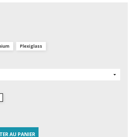
nium
Plexiglass
TER AU PANIER