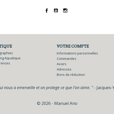
Facebook
YouTube
Instagram
TIQUE
VOTRE COMPTE
graphies
Informations personnelles
ing Aquatique
Commandes
rences
Avoirs
Adresses
Bons de réduction
i nous a emerveille et on protege ce que l'on aime. "
- Jacques-
© 2026 - Manuel Ano