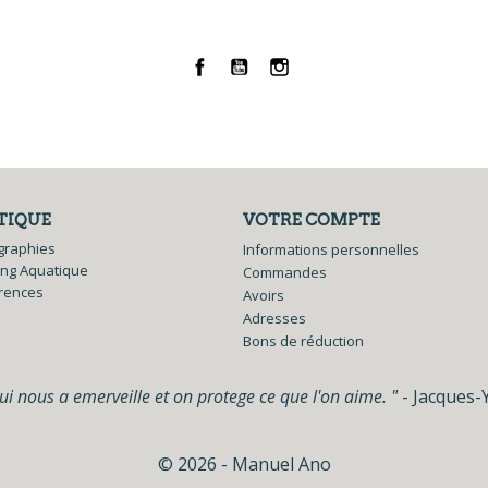
Facebook
YouTube
Instagram
TIQUE
VOTRE COMPTE
graphies
Informations personnelles
ing Aquatique
Commandes
rences
Avoirs
Adresses
Bons de réduction
i nous a emerveille et on protege ce que l'on aime. "
- Jacques-
© 2026 - Manuel Ano