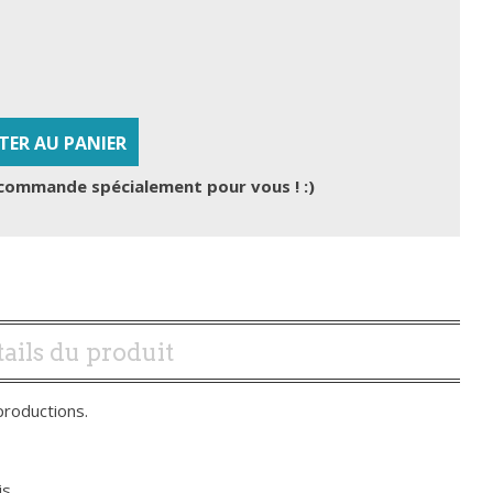
TER AU PANIER
commande spécialement pour vous ! :)
ails du produit
productions.
s.