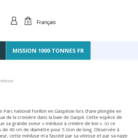
Français
0
MISSION 1000 TONNES FR
 méduse
e Parc national Forillon en Gaspésie lors d’une plongée en
quai de la croisière dans la baie de Gaspé. Cette espèce de
e sa grande soeur « méduse à crinière de lion ». Ici ce
s de 40 cm de diamètre pour 5 0cm de long. Observée à
ur, cette méduse m’a fasciné par sa vitesse et par sa nage