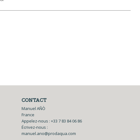
CONTACT
Manuel AÑÒ
France
Appelez-nous :
+33 7 83 84 06 86
Écrivez-nous :
manuel.ano@prodaqua.com