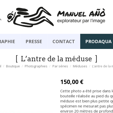

RAPHIE
PRESSE
CONTACT
PRODAQUA
L’antre de la méduse
l
Boutique
Photographies
Par séries
Méduses
L’antre de la
150,00 €
Cette photo a été prise dans l
bouteille réalisée au pied du 
méduse est bien plus petite qu
spécimen ne mesurait pas plu
environ 20 mètres de profonde