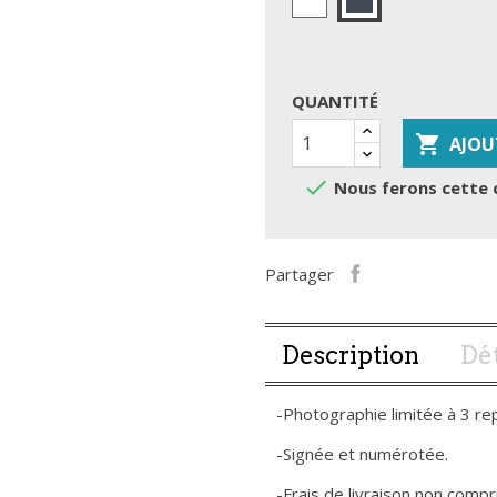
QUANTITÉ

AJOU

Nous ferons cette 
Partager
Description
Dét
-Photographie limitée à 3 re
-Signée et numérotée.
-Frais de livraison non compri