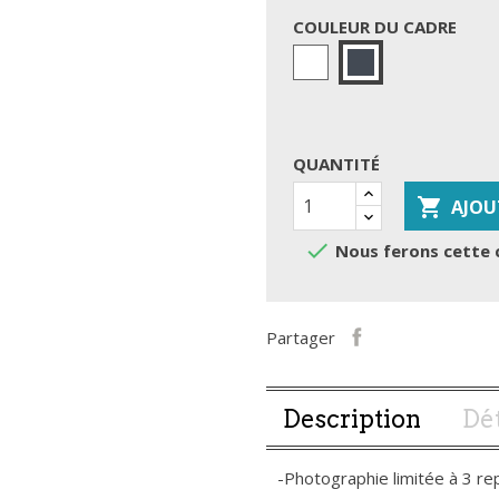
COULEUR DU CADRE
Blanc
Noir
QUANTITÉ

AJOU

Nous ferons cette 
Partager
Description
Dét
-Photographie limitée à 3 re