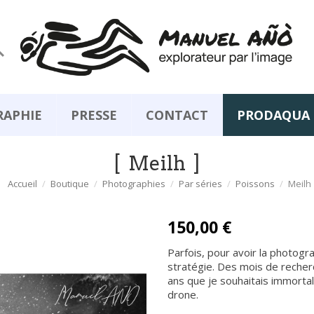

RAPHIE
PRESSE
CONTACT
PRODAQUA
Meilh
Accueil
Boutique
Photographies
Par séries
Poissons
Meilh
150,00 €
Parfois, pour avoir la photogr
stratégie. Des mois de recher
ans que je souhaitais immorta
drone.