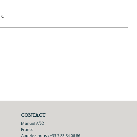
s.
CONTACT
Manuel AÑÒ
France
Appelez-nous :
+33 7 83 84 06 86