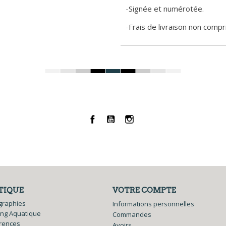
-Signée et numérotée.
-Frais de livraison non compri
Facebook
YouTube
Instagram
TIQUE
VOTRE COMPTE
graphies
Informations personnelles
ing Aquatique
Commandes
rences
Avoirs