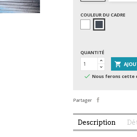
COULEUR DU CADRE
Blanc
Noir
QUANTITÉ

AJOU

Nous ferons cette 
Partager
Description
Dét