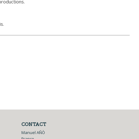
productions.
s.
CONTACT
Manuel AÑÒ
France