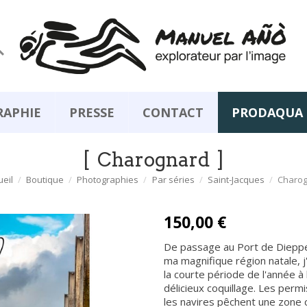

RAPHIE
PRESSE
CONTACT
PRODAQUA
Charognard
ueil
Boutique
Photographies
Par séries
Saint-Jacques
Charo
150,00 €
De passage au Port de Dieppe
ma magnifique région natale, j'
la courte période de l'année à 
délicieux coquillage. Les perm
les navires pêchent une zone