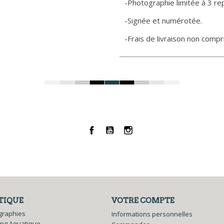
-Photographie limitée à 3 re
-Signée et numérotée.
-Frais de livraison non compri
Facebook
YouTube
Instagram
TIQUE
VOTRE COMPTE
graphies
Informations personnelles
ing Aquatique